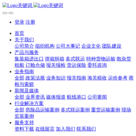
登录
注册
首页
关于我们
公司简介
组织机构
公司大事记
企业文化
团队建设
产品与服务
集装箱进出口
拼箱拆箱
多式联运
特种货物运输
散杂货
租船
订舱仓储
报关报检
货运保险
委托咨询
业务指南
全部
政策法规
业务知识
报关指南
海关税收
运价参考
商
检与索赔
新闻及媒体
全部
业界资讯
媒体报道
航线港口
公司要闻
行业解决方案
全部
危险品运输案例
多式联运案例
重货运输案例
现场
监装案例
服务支持
资料下载
在线留言
加入我们
联系我们